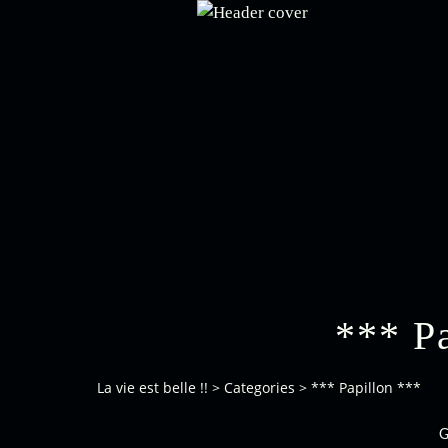
*** P
La vie est belle !!
>
Categories
>
*** Papillon ***
G