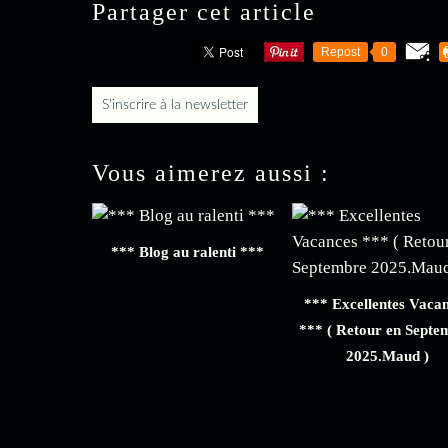
Partager cet article
Repost
0
S'inscrire à la newsletter
Vous aimerez aussi :
*** Blog au ralenti ***
*** Excellentes Vaca
*** ( Retour en Septe
2025.Maud )