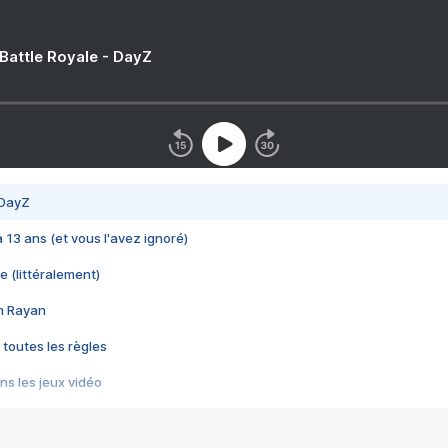
 Battle Royale - DayZ
 DayZ
 a 13 ans (et vous l'avez ignoré)
e (littéralement)
im Rayan
 toutes les règles
s les jeux vidéo
us choquant de Rockstar ? - Le scandale BULLY