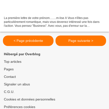
La première lettre de votre prénom.........m-lise A Vous n'êtes pas
particulièrement romantique, mais vous devenez intéressé une fois dans
l'action. Vous pensez "Business". Avec vous, pas d'erreur sur la
marchandise, ce qu'on voit c'est vraiment ce qu'on...
< Page précédente
Page suivante >
Hébergé par Overblog
Top articles
Pages
Contact
Signaler un abus
C.G.U.
Cookies et données personnelles
Préférences cookies