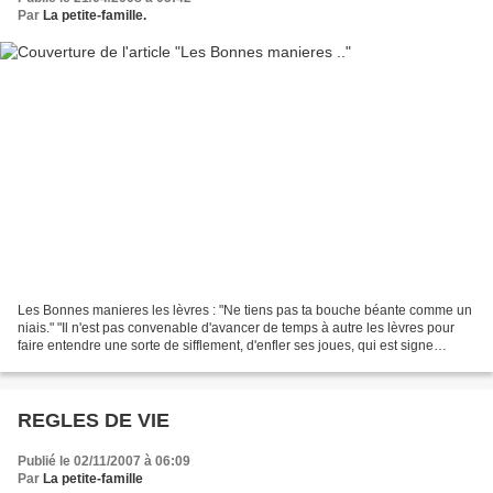
Par
La petite-famille.
Les Bonnes manieres les lèvres : "Ne tiens pas ta bouche béante comme un
niais." "Il n'est pas convenable d'avancer de temps à autre les lèvres pour
faire entendre une sorte de sifflement, d'enfler ses joues, qui est signe
d'arrogance" le nez : "Souffler...
REGLES DE VIE
Publié le 02/11/2007 à 06:09
Par
La petite-famille