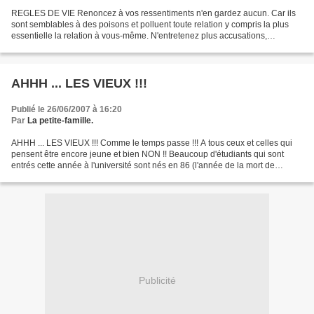
REGLES DE VIE Renoncez à vos ressentiments n'en gardez aucun. Car ils
sont semblables à des poisons et polluent toute relation y compris la plus
essentielle la relation à vous-même. N'entretenez plus accusations,
reproches ou critiques vaines et ne nourrissez...
AHHH ... LES VIEUX !!!
Publié le 26/06/2007 à 16:20
Par
La petite-famille.
AHHH ... LES VIEUX !!! Comme le temps passe !!! A tous ceux et celles qui
pensent être encore jeune et bien NON !! Beaucoup d'étudiants qui sont
entrés cette année à l'université sont nés en 86 (l'année de la mort de
Coluche). Ils n'ont jamais chanté...
Publicité