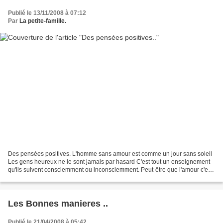
Publié le 13/11/2008 à 07:12
Par
La petite-famille.
Des pensées positives. L'homme sans amour est comme un jour sans soleil
Les gens heureux ne le sont jamais par hasard C'est tout un enseignement
qu'ils suivent consciemment ou inconsciemment. Peut-être que l'amour c'est
ce mouvement par lequel je te ramène...
Les Bonnes manieres ..
Publié le 21/04/2008 à 05:42