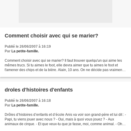
Comment choisir avec qui se marier?
Publié le 26/06/2007 à 16:19
Par
La petite-famille.
Comment choisir avec qui se marier? Il faut trouver quelqu'un qui aime les
mêmes trucs. Si tu aimes le foot, elle devra aimer que tu aimes le foot et
t'amener des chips et de la bière. Alain, 10 ans. On ne décide pas vraiment
avec qui on va se marier....
droles d'histoires d'enfants
Publié le 26/06/2007 à 16:18
Par
La petite-famille.
Drôles d’histoires d’enfants et d’école Anis va voir son grand-père et lui dit : -
Papi, tu viens jouer avec nous ? - Oui, mais à quoi vous jouez ? - Aux
animaux de cirque. - Et que veux-tu que je fasse, moi, comme animal. - Oh,
non, papi, toi, tu fais...