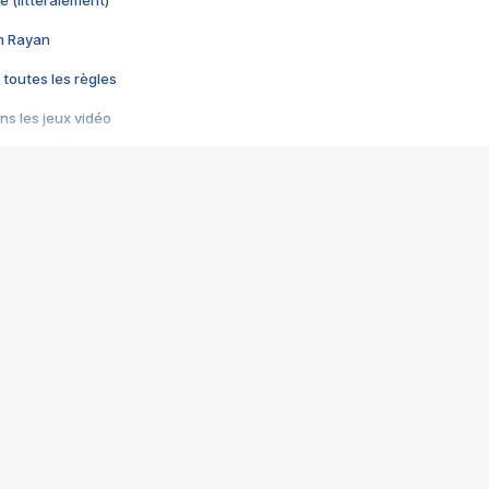
e (littéralement)
im Rayan
 toutes les règles
s les jeux vidéo
us choquant de Rockstar ? - Le scandale BULLY
e plus moche de Steam
du RÊVE tourne au CAUCHEMAR
pendant 8 heures
it… à tort
umiliés par un jeu vidéo
ire - Final Fantasy 8
ti un empire - Age of Empires
story DOFUS