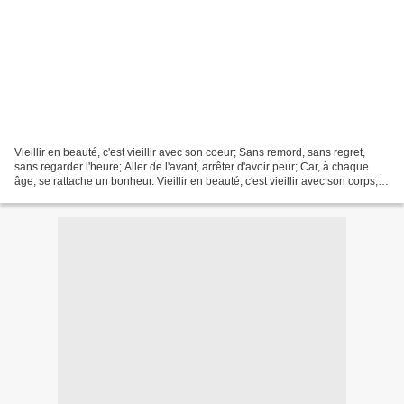
Vieillir en beauté, c'est vieillir avec son coeur; Sans remord, sans regret,
sans regarder l'heure; Aller de l'avant, arrêter d'avoir peur; Car, à chaque
âge, se rattache un bonheur. Vieillir en beauté, c'est vieillir avec son corps;
Le garder sain en...