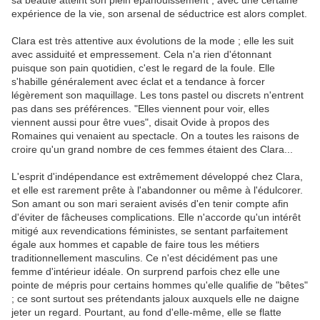
expérience de la vie, son arsenal de séductrice est alors complet.
Clara est très attentive aux évolutions de la mode ; elle les suit
avec assiduité et empressement. Cela n'a rien d'étonnant
puisque son pain quotidien, c'est le regard de la foule. Elle
s'habille généralement avec éclat et a tendance à forcer
légèrement son maquillage. Les tons pastel ou discrets n'entrent
pas dans ses préférences. "Elles viennent pour voir, elles
viennent aussi pour être vues", disait Ovide à propos des
Romaines qui venaient au spectacle. On a toutes les raisons de
croire qu'un grand nombre de ces femmes étaient des Clara...
L'esprit d'indépendance est extrêmement développé chez Clara,
et elle est rarement prête à l'abandonner ou même à l'édulcorer.
Son amant ou son mari seraient avisés d'en tenir compte afin
d'éviter de fâcheuses complications. Elle n'accorde qu'un intérêt
mitigé aux revendications féministes, se sentant parfaitement
égale aux hommes et capable de faire tous les métiers
traditionnellement masculins. Ce n'est décidément pas une
femme d'intérieur idéale. On surprend parfois chez elle une
pointe de mépris pour certains hommes qu'elle qualifie de "bêtes"
; ce sont surtout ses prétendants jaloux auxquels elle ne daigne
jeter un regard. Pourtant, au fond d'elle-même, elle se flatte