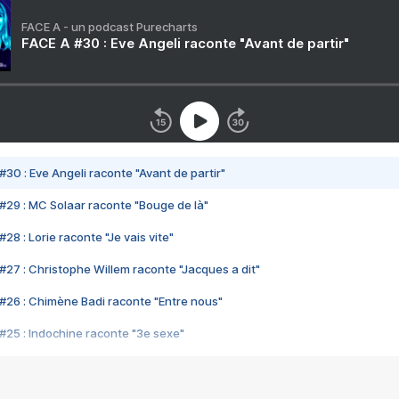
FACE A - un podcast Purecharts
FACE A #30 : Eve Angeli raconte "Avant de partir"
#30 : Eve Angeli raconte "Avant de partir"
#29 : MC Solaar raconte "Bouge de là"
28 : Lorie raconte "Je vais vite"
#27 : Christophe Willem raconte "Jacques a dit"
#26 : Chimène Badi raconte "Entre nous"
#25 : Indochine raconte "3e sexe"
#24 : Zaho raconte "C'est chelou"
#23 : Patrick Bruel raconte "Au café des délices"