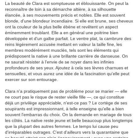
La beauté de Clara est somptueuse et éblouissante. On peut la
reconnaître de loin à sa démarche altière, à sa silhouette
élancée, à ses mouvements précis et nobles. Elle est souvent
blonde, d'une blondeur incendiaire. Si elle est brune, ses cheveux
ont la couleur de la plus belle ébène et revêtent un aspect
éminemment troublant. Elle a en général une poitrine bien
développée et d'un galbe parfait. Le ventre plat, la cambrure des
reins légèrement accusée mettant en valeur la taille fine, les
membres modérément musclés, tels sont les éléments qui
prédisposent la native à une brillante carrière de danseuse. On
ne saurait résister à l'envie de se noyer dans les infinies
profondeurs de ses yeux. Ajoutez à cela ses lèvres charnues et
sensuelles, et vous aurez une idée de la fascination qu'elle peut
exercer sur son entourage.
Clara n'a pratiquement pas de problème pour se marier — elle
ne court pas le risque de rester vieille fille —, ce qui constitue
déjà un privilège appréciable, n'est-ce pas ? Le cortège de ses
soupirants est impressionnant, à telle enseigne qu'elle a bien
souvent l'embarras du choix. On la demande en mariage de tous
les côtés. La native reste jeune et belle beaucoup plus longtemps
que la plupart des autres femmes. Le temps lui cause peu
d'irréparables outrages. C'est d'ailleurs vers la quarantaine que
sa beauté atteint son plein épanouissement ; avec une certaine